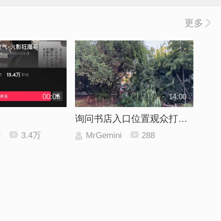
更多
00:05
14:00
询问书店入口位置观众打卡响应
素
3.4万
MrGemini
288