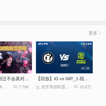
更多
01:15
42:38
【芜湖神】宿迁不会真对我有意思吧？
【回放】iG vs NIP_1-组内赛-LPL第三赛段
2】
7,796
虎牙英雄联盟赛事
16.6万