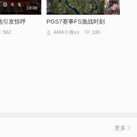
14:48
15:00
地引发惊呼
PGS7赛事FS激战时刻
562
4AM小海xx
190
更多