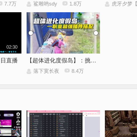
7.7万
鲨雕哟sdy
1.8万
虎牙夕梦【战神
02:30
02:56
今日直播
【超体进化度假岛】：挑战一期视频带你了解职业插件的超强搭配
落下寞长夜
8.4万