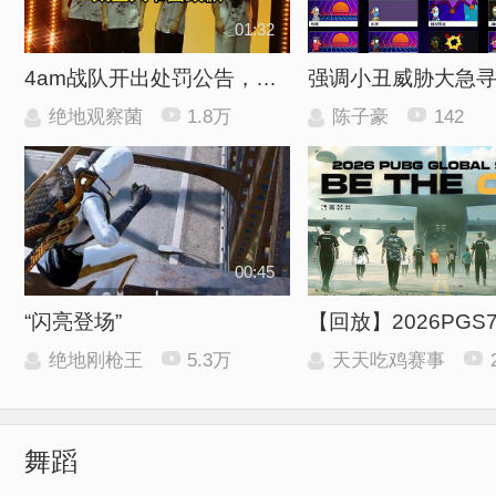
01:32
4am战队开出处罚公告，太空人发文道歉！
强调小丑威胁大急
绝地观察菌
1.8万
陈子豪
142
00:45
“闪亮登场”
绝地刚枪王
5.3万
天天吃鸡赛事
舞蹈