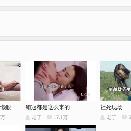
00:19
02:46
伸懒腰
销冠都是这么来的
社死现场
0万
老于
17.1万
老于