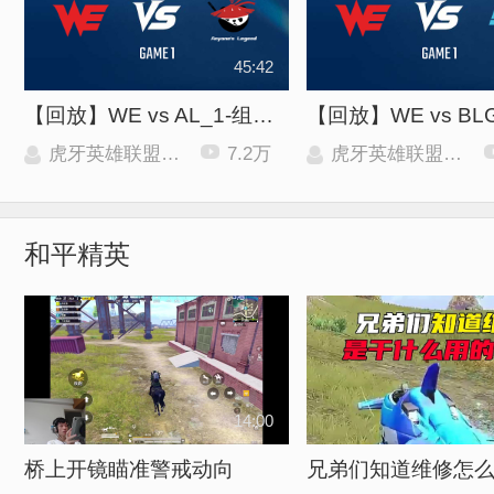
45:42
【回放】WE vs AL_1-组内赛-LPL第三赛段
虎牙英雄联盟赛事
7.2万
虎牙英雄联盟赛事
和平精英
14:00
桥上开镜瞄准警戒动向
兄弟们知道维修怎