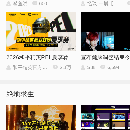
鲨鱼哟
600
忆玖-一晨【狙神】
29:34
2026和平精英PEL夏季赛季后赛Day2_第1场
宣布健康调整结束
和平精英官方赛事
2.1万
Suk
6,594
绝地求生