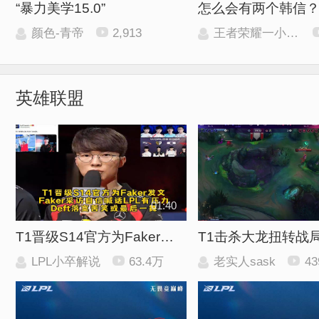
“暴力美学15.0”
怎么会有两个韩信
颜色-青帝
2,913
王者荣耀一小胜（工作室）
英雄联盟
01:40
T1晋级S14官方为Faker发文，Faker采访自信喊话LPL有压力了，Deft表情落寞苦笑最后
T1击杀大龙扭转战
LPL小卒解说
63.4万
老实人sask
43