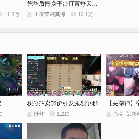
？
德华后悔换平台直言每天直播都亏钱，并回应每天只播两小时的原因
11.3万
王者荣耀其海
12.1万
15:00
15:00
局
积分拍卖加价引发激烈争吵
9
胖炸
1,213
微竞-芜湖神【017