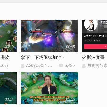
00:10
00:45
了进攻
拿下，下场继续加油！
火影狂魔哥
1.6万
AG超玩会丶长生
5,435
勇剽贫与
00:14
02:15