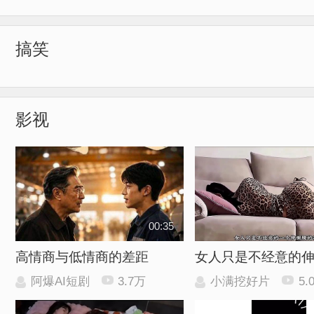
搞笑
影视
00:35
高情商与低情商的差距
女人只是不经意的
阿爆AI短剧
3.7万
小满挖好片
5.