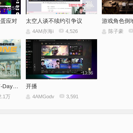
14:51
08:00
寻蛋应对
太空人谈不续约引争议
游戏角色倒
4AM亦海i
4,526
陈子豪
01:52:21
13:36
【回放】2026PGS7-Day1_1
开播
2.1万
4AMGodv
3,591