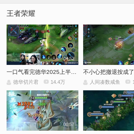
王者荣耀
04:52
一口气看完德华2025上半年15个最经典爆笑名场面 看你能坚持到第几个不笑
不小心把撤退按成
德华切片君
14.4万
人间凑数咸鱼
00:57