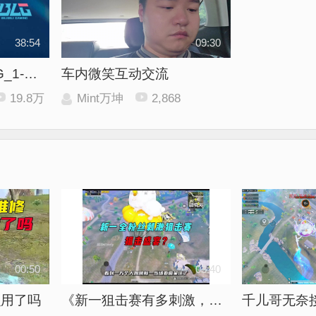
38:54
09:30
【回放】WE vs BLG_1-组内赛-LPL第三赛段
车内微笑互动交流
19.8万
Mint万坤
2,868
00:50
03:40
么用了吗
《新一狙击赛有多刺激，隔壁小孩的OPPOA5都得卡爆炸？》
千儿哥无奈