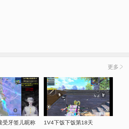
更多
04:00
02:22
接受牙签儿昵称
1V4下饭下饭第18天